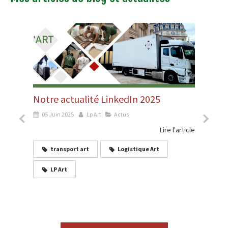
Notre actualité LinkedIn 2025
Shir
e
Cen
05 Juin 2025
Lp Art
Actus
21 
Lire l'article
transport art
Logistique Art
'article
LP Art