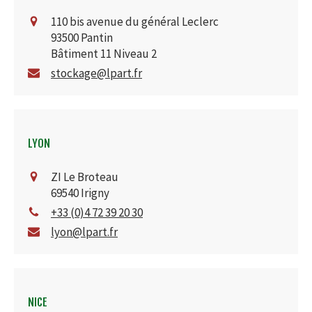
110 bis avenue du général Leclerc
93500
Pantin
Bâtiment 11 Niveau 2
stockage@lpart.fr
LYON
ZI Le Broteau
69540
Irigny
+33 (0)4 72 39 20 30
lyon@lpart.fr
NICE