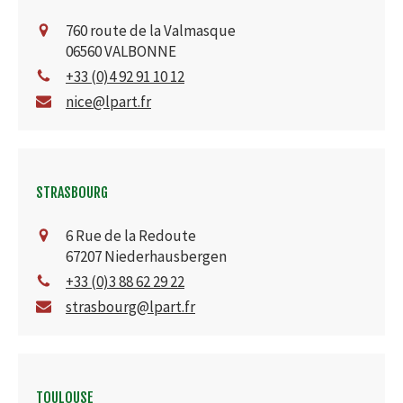
760 route de la Valmasque
06560
VALBONNE
+33 (0)4 92 91 10 12
nice@lpart.fr
STRASBOURG
6 Rue de la Redoute
67207
Niederhausbergen
+33 (0)3 88 62 29 22
strasbourg@lpart.fr
TOULOUSE