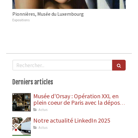
Pionnières, Musée du Luxembourg
Expositions
Rechercher
Derniers articles
Musée d'Orsay : Opération XXL en
plein coeur de Paris avec la dépose
des statues
Actus
Notre actualité LinkedIn 2025
Actus