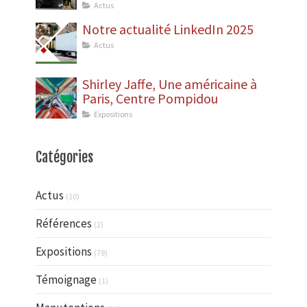
dépose des statues
Actus
Notre actualité LinkedIn 2025
Actus
Shirley Jaffe, Une américaine à
Paris, Centre Pompidou
Expositions
Catégories
Actus
(10)
Références
(2)
Expositions
(78)
Témoignage
(1)