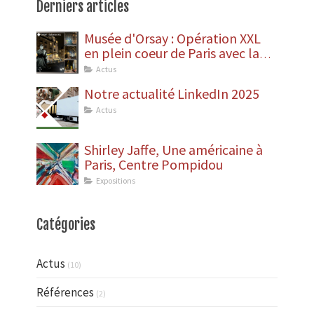
Derniers articles
Musée d'Orsay : Opération XXL
en plein coeur de Paris avec la
dépose des statues
Actus
Notre actualité LinkedIn 2025
Actus
Shirley Jaffe, Une américaine à
Paris, Centre Pompidou
Expositions
Catégories
Actus
(10)
Références
(2)