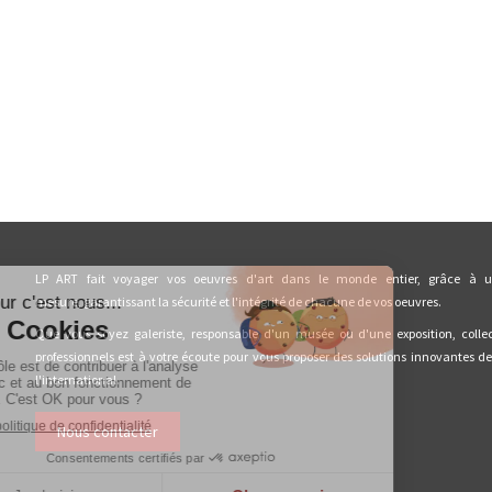
LP ART fait voyager vos oeuvres d'art dans le monde entier, grâce à u
mesure, garantissant la sécurité et l'intégrité de chacune de vos oeuvres.
Que vous soyez galeriste, responsable d'un musée ou d'une exposition, collec
professionnels est à votre écoute pour vous proposer des solutions innovantes d
l'international.
Nous contacter