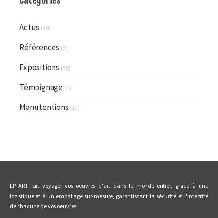
Catégories
Actus
(10)
Références
(2)
Expositions
(78)
Témoignage
(1)
Manutentions
(14)
LP ART fait voyager vos oeuvres d'art dans le monde entier, grâce à une
logistique et à un emballage sur-mesure, garantissant la sécurité et l'intégrité
de chacune de vos oeuvres.