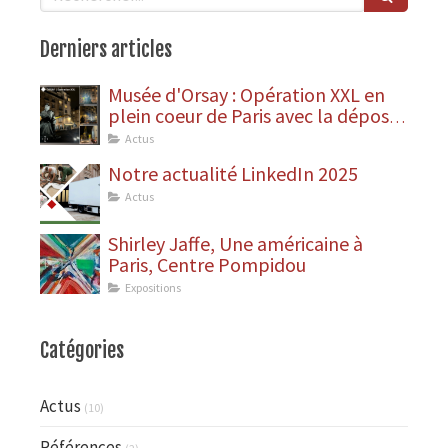
Derniers articles
Musée d'Orsay : Opération XXL en
plein coeur de Paris avec la dépose
des statues
Actus
Notre actualité LinkedIn 2025
Actus
Shirley Jaffe, Une américaine à
Paris, Centre Pompidou
Expositions
Catégories
Actus
(10)
Références