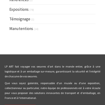
(2)
Expositions
(78)
Témoignage
(1)
Manutentions
(14)
LP ART fait voyager vos oeuvres d'art dans le monde entier, grâce à une
logistique et à un emballage sur-mesure, garantissant la sécurité et l'intégrité
de chacune de vos oeuvres.
Que vous soyez galeriste, responsable d'un musée ou d'une exposition,
collectionneur ou particulier, notre équipe de professionnels est à votre écoute
pour vous proposer des solutions innovantes de transport et d'emballage, en
France et à l'international.