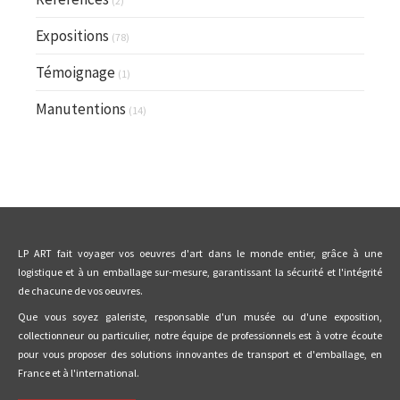
(2)
Expositions
(78)
Témoignage
(1)
Manutentions
(14)
LP ART fait voyager vos oeuvres d'art dans le monde entier, grâce à une
logistique et à un emballage sur-mesure, garantissant la sécurité et l'intégrité
de chacune de vos oeuvres.
Que vous soyez galeriste, responsable d'un musée ou d'une exposition,
collectionneur ou particulier, notre équipe de professionnels est à votre écoute
pour vous proposer des solutions innovantes de transport et d'emballage, en
France et à l'international.