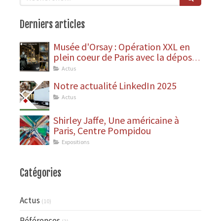
Derniers articles
Musée d'Orsay : Opération XXL en
plein coeur de Paris avec la dépose
des statues
Actus
Notre actualité LinkedIn 2025
Actus
Shirley Jaffe, Une américaine à
Paris, Centre Pompidou
Expositions
Catégories
Actus
(10)
Références