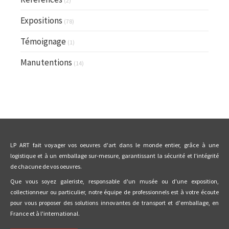
(2)
Expositions
(78)
Témoignage
(1)
Manutentions
(14)
LP ART fait voyager vos oeuvres d'art dans le monde entier, grâce à une
logistique et à un emballage sur-mesure, garantissant la sécurité et l'intégrité
de chacune de vos oeuvres.
Que vous soyez galeriste, responsable d'un musée ou d'une exposition,
collectionneur ou particulier, notre équipe de professionnels est à votre écoute
pour vous proposer des solutions innovantes de transport et d'emballage, en
France et à l'international.