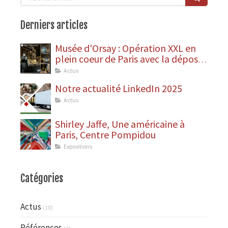
Derniers articles
Musée d'Orsay : Opération XXL en
plein coeur de Paris avec la dépose
des statues
Actus
Notre actualité LinkedIn 2025
Actus
Shirley Jaffe, Une américaine à
Paris, Centre Pompidou
Expositions
Catégories
Actus
(10)
Références