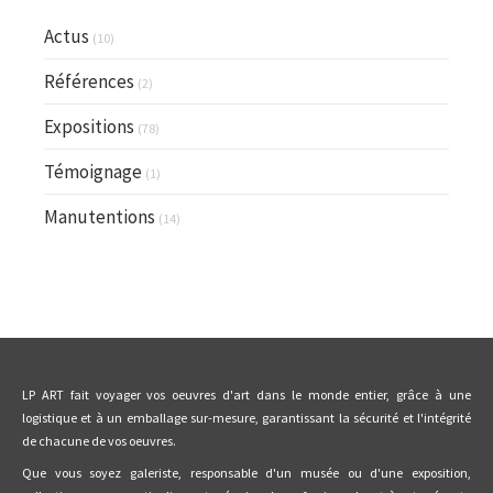
Actus
(10)
Références
(2)
Expositions
(78)
Témoignage
(1)
Manutentions
(14)
LP ART fait voyager vos oeuvres d'art dans le monde entier, grâce à une
logistique et à un emballage sur-mesure, garantissant la sécurité et l'intégrité
de chacune de vos oeuvres.
Que vous soyez galeriste, responsable d'un musée ou d'une exposition,