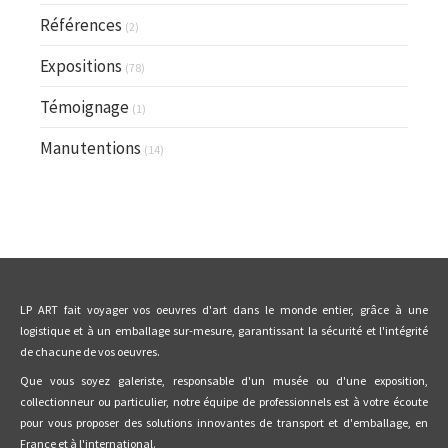
Références
(2)
Expositions
(78)
Témoignage
(1)
Manutentions
(14)
LP ART fait voyager vos oeuvres d'art dans le monde entier, grâce à une
logistique et à un emballage sur-mesure, garantissant la sécurité et l'intégrité
de chacune de vos oeuvres.
Que vous soyez galeriste, responsable d'un musée ou d'une exposition,
collectionneur ou particulier, notre équipe de professionnels est à votre écoute
pour vous proposer des solutions innovantes de transport et d'emballage, en
France et à l'international.