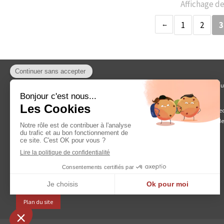
Affichage de
1
2
3
LP ART fait voyager vos oeuvres d'art dans le monde entier, grâce à u
mesure, garantissant la sécurité et l'intégrité de chacune de vos oeuvres.
Que vous soyez galeriste, responsable d'un musée ou d'une exposition, collec
professionnels est à votre écoute pour vous proposer des solutions innovantes d
l'international.
Nous contacter
Plan du site