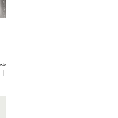
ticle
rt