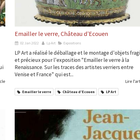
Emailler le verre, Château d’Ecouen
02 Jan 2022
Lp Art
Expositions
LP Art a réalisé le déballage et le montage d'objets frag
et précieux pour l'exposition "Emailler le verre à la
ui
Renaissance. Sur les traces des artistes verriers entre
Venise et France" qui est...
icle
Lire l'ar
Emailler le verre
Château d’Ecouen
LP Art