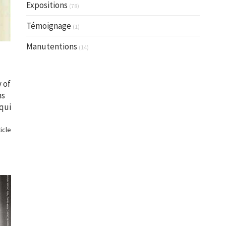
Expositions
(78)
Témoignage
(1)
Manutentions
(14)
y of
ns
 qui
ticle