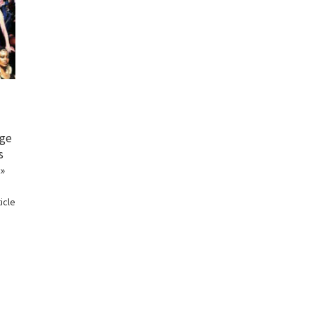
age
s
»
ticle