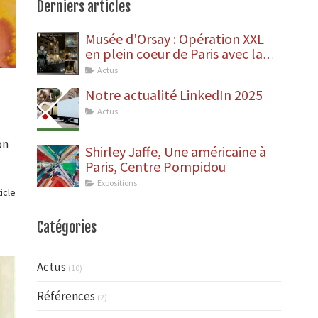
Derniers articles
Musée d'Orsay : Opération XXL
en plein coeur de Paris avec la
dépose des statues
Actus
Notre actualité LinkedIn 2025
Actus
on
Shirley Jaffe, Une américaine à
Paris, Centre Pompidou
Expositions
ticle
Catégories
Actus
(10)
Références
(2)