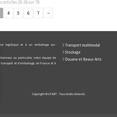
s articles 25-36 sur 78
4
5
6
7
ne logistique et à un emballage sur-
Transport multimodal
Stockage
tionneur ou particulier, notre équipe de
Douane et Beaux-Arts
e transport et d'emballage, en France et à
Copyright © LP ART - Tous droits réservés