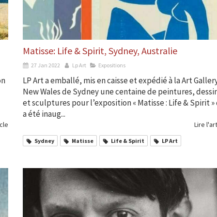
Matisse: Life & Spirit, Sydney, Australie
27 Jan 2022
Lp Art
Expositions
on
LP Art a emballé, mis en caisse et expédié à la Art Galler
New Wales de Sydney une centaine de peintures, dessi
et sculptures pour l’exposition « Matisse : Life & Spirit »
a été inaug...
icle
Lire l'ar
Sydney
Matisse
Life & Spirit
LP Art