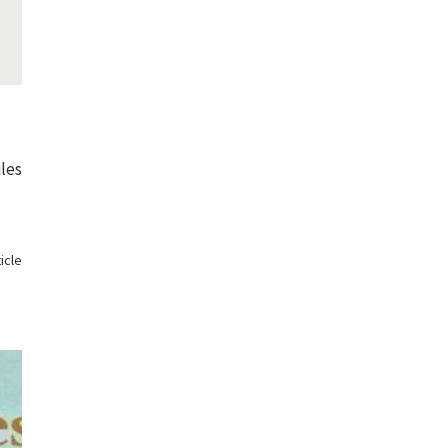
iles
ticle