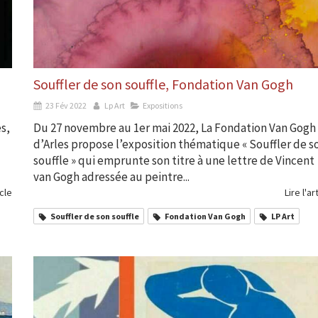
Souffler de son souffle, Fondation Van Gogh
23 Fév 2022
Lp Art
Expositions
s,
Du 27 novembre au 1er mai 2022, La Fondation Van Gogh
d’Arles propose l’exposition thématique « Souffler de s
souffle » qui emprunte son titre à une lettre de Vincent
van Gogh adressée au peintre...
icle
Lire l'ar
Souffler de son souffle
Fondation Van Gogh
LP Art