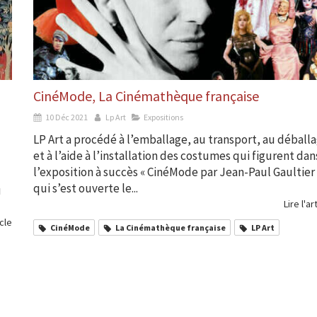
CinéMode, La Cinémathèque française
10 Déc 2021
Lp Art
Expositions
LP Art a procédé à l’emballage, au transport, au déball
et à l’aide à l’installation des costumes qui figurent dan
l’exposition à succès « CinéMode par Jean-Paul Gaultier 
qui s’est ouverte le...
u
Lire l'ar
icle
CinéMode
La Cinémathèque française
LP Art